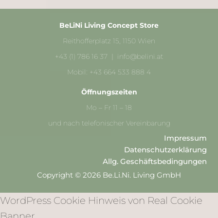
BeLiNi Living Concept Store
Reithofferplatz 15, 1150 Wien
+43 (1) 786 16 37 | info@belini.at
Mobil: +43 664 533 888 4
Öffnungszeiten
Mo – Fr 11 – 18
und nach telefonischer Vereinbarung
Impressum
Datenschutzerklärung
Allg. Geschäftsbedingungen
Copyright © 2026 Be.Li.Ni. Living GmbH
WordPress Cookie Hinweis von Real Cookie
Banner