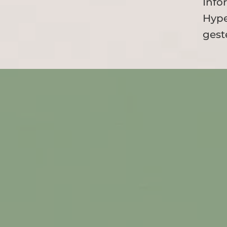
Info
Hype
gest