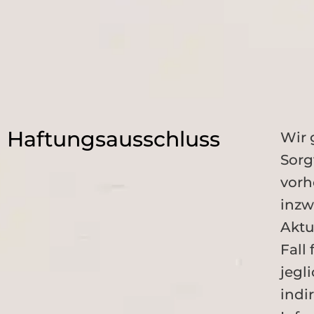
Haftungsausschluss
Wir 
Sorg
vorh
inzw
Aktu
Fall
jegl
indi