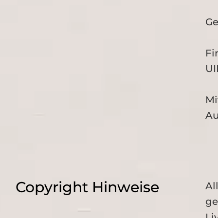
Ge
Fi
U
Mi
Au
Copyright Hinweise
Al
ge
Li