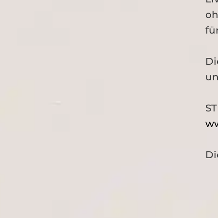
oh
fü
Di
un
ST
ww
Di