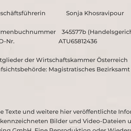
schäftsführerin Sonja Khosravipour
rmenbuchnummer 345577b (Handelsgerich
ID-Nr. ATU65812436
tglieder der Wirtschaftskammer Österreich
fsichtsbehörde: Magistratisches Bezirksamt 
le Texte und weitere hier veröffentlichte I
kennzeichneten Bilder und Video-Dateien un
ving GmbH. Eine Reproduktion oder Wiederg