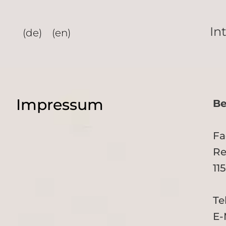
Zum
Inhalt
In
(de)
(en)
springen
Impressum
Be
Fa
Re
11
Te
E-