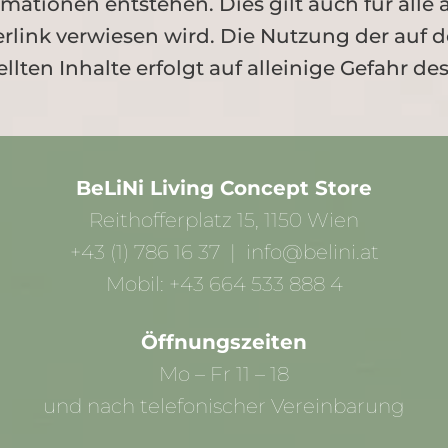
rmationen entstehen. Dies gilt auch für alle 
rlink verwiesen wird. Die Nutzung der auf d
ellten Inhalte erfolgt auf alleinige Gefahr de
BeLiNi Living Concept Store
Reithofferplatz 15, 1150 Wien
+43 (1) 786 16 37 | info@belini.at
Mobil: +43 664 533 888 4
Öffnungszeiten
Mo – Fr 11 – 18
und nach telefonischer Vereinbarung