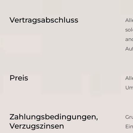
Vertragsabschluss
Al
so
and
Au
Preis
All
Um
Zahlungsbedingungen,
Gr
Verzugszinsen
Ei