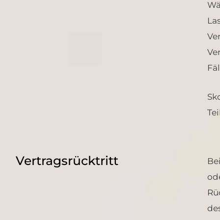
Wä
La
Ve
Ve
Fä
Sk
Tei
Vertragsrücktritt
Be
od
Rüc
de