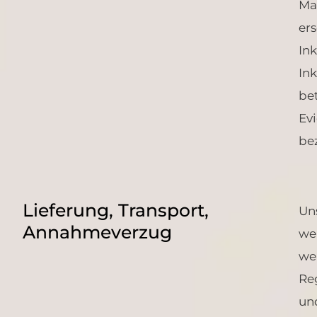
Ma
ers
In
In
bet
Ev
be
Lieferung, Transport,
Un
Annahmeverzug
we
we
Re
un