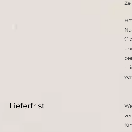
Ze
Ha
Na
% 
un
be
mi
ve
Lieferfrist
Wen
ve
fü