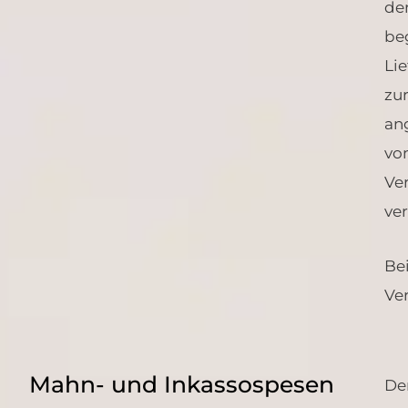
de
be
Li
zu
an
vom
Ve
ver
Be
Ver
Mahn- und Inkassospesen
Der