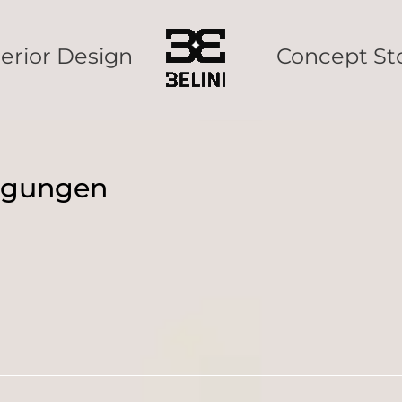
terior Design
Concept St
ngungen