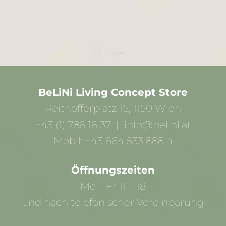
BeLiNi Living Concept Store
Reithofferplatz 15, 1150 Wien
+43 (1) 786 16 37 | info@belini.at
Mobil: +43 664 533 888 4
Öffnungszeiten
Mo – Fr 11 – 18
und nach telefonischer Vereinbarung