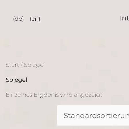
Zum
Inhalt
In
(de)
(en)
springen
Start
/ Spiegel
Spiegel
Einzelnes Ergebnis wird angezeigt