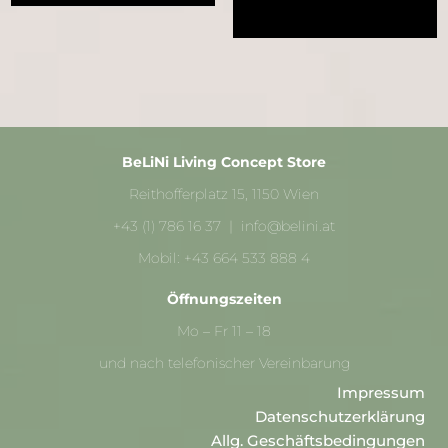
Warenkorb
BeLiNi Living Concept Store
Reithofferplatz 15, 1150 Wien
+43 (1) 786 16 37 | info@belini.at
Mobil: +43 664 533 888 4
Öffnungszeiten
Mo – Fr 11 – 18
und nach telefonischer Vereinbarung
Impressum
Datenschutzerklärung
Allg. Geschäftsbedingungen